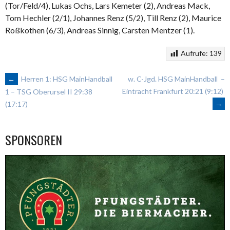
(Tor/Feld/4), Lukas Ochs, Lars Kemeter (2), Andreas Mack,
Tom Hechler (2/1), Johannes Renz (5/2), Till Renz (2), Maurice
Roßkothen (6/3), Andreas Sinnig, Carsten Mentzer (1).
Aufrufe:
139
ARTIKEL-
←
Herren 1: HSG MainHandball
w. C-Jgd. HSG MainHandball –
Eintracht Frankfurt 20:21 (9:12)
1 – TSG Oberursel II 29:38
→
(17:17)
NAVIGATION
SPONSOREN