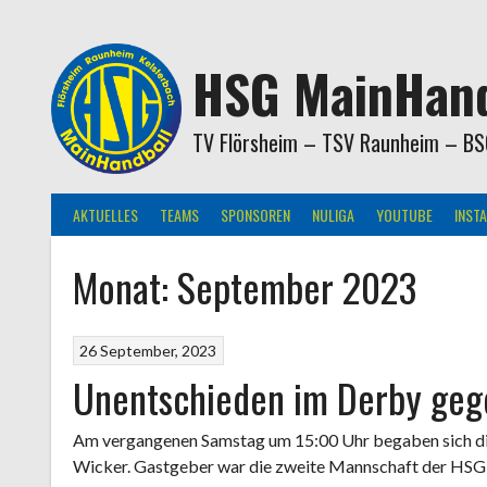
Springe
zum
Inhalt
HSG MainHand
TV Flörsheim – TSV Raunheim – BS
AKTUELLES
TEAMS
SPONSOREN
NULIGA
YOUTUBE
INST
Monat:
September 2023
26 September, 2023
Unentschieden im Derby geg
Am vergangenen Samstag um 15:00 Uhr begaben sich die 
Wicker. Gastgeber war die zweite Mannschaft der HSG