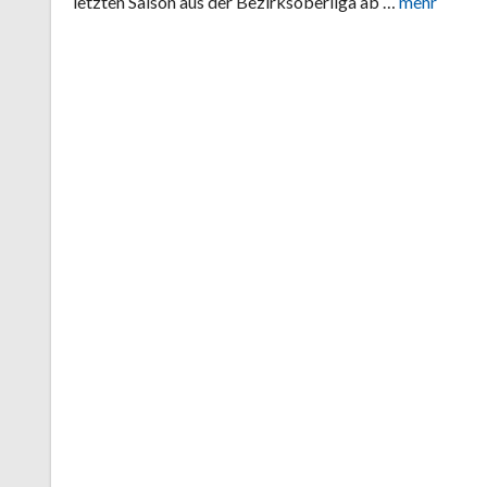
letzten Saison aus der Bezirksoberliga ab …
mehr