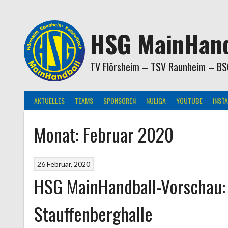
Springe
zum
Inhalt
HSG MainHand
TV Flörsheim – TSV Raunheim – BS
AKTUELLES
TEAMS
SPONSOREN
NULIGA
YOUTUBE
INST
Monat:
Februar 2020
26 Februar, 2020
HSG MainHandball-Vorschau:
Stauffenberghalle