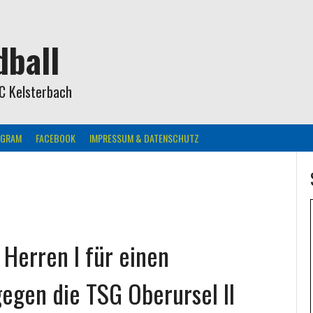
ball
C Kelsterbach
AGRAM
FACEBOOK
IMPRESSUM & DATENSCHUTZ
 Herren I für einen
egen die TSG Oberursel II