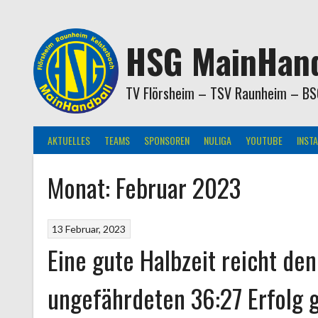
Springe
zum
Inhalt
HSG MainHand
TV Flörsheim – TSV Raunheim – BS
AKTUELLES
TEAMS
SPONSOREN
NULIGA
YOUTUBE
INST
Monat:
Februar 2023
13 Februar, 2023
Eine gute Halbzeit reicht den
ungefährdeten 36:27 Erfolg g