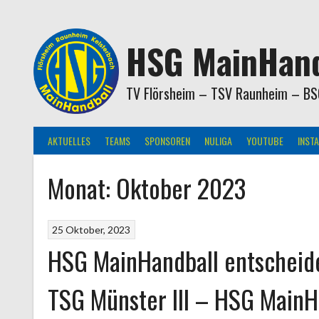
Springe
zum
Inhalt
HSG MainHand
TV Flörsheim – TSV Raunheim – BS
AKTUELLES
TEAMS
SPONSOREN
NULIGA
YOUTUBE
INST
Monat:
Oktober 2023
25 Oktober, 2023
HSG MainHandball entscheidet
TSG Münster III – HSG MainHa