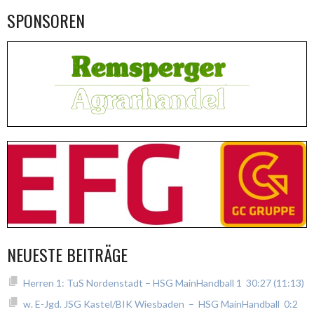
SPONSOREN
NEUESTE BEITRÄGE
Herren 1: TuS Nordenstadt – HSG MainHandball 1 30:27 (11:13)
w. E-Jgd. JSG Kastel/BIK Wiesbaden – HSG MainHandball 0:2