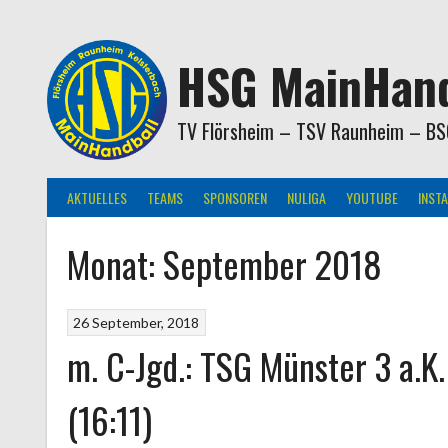
Springe
zum
Inhalt
HSG MainHand
TV Flörsheim – TSV Raunheim – BS
AKTUELLES
TEAMS
SPONSOREN
NULIGA
YOUTUBE
INST
Monat:
September 2018
26 September, 2018
m. C-Jgd.: TSG Münster 3 a.K
(16:11)