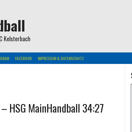
ball
C Kelsterbach
AGRAM
FACEBOOK
IMPRESSUM & DATENSCHUTZ
. – HSG MainHandball 34:27