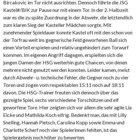
Bircakovic im Tor nicht ausrichten. Dennoch führte die JSG
Kastel#/BIK zur Pause nur mit einem Tor. In der 2. Halbzeit
war es die zu späte Zuordnung in der Abwehr, die letztendlich
zum klaren Sieg der Kasteller Mädchen sorgte. Mit
zunehmender Spieldauer konnte Kastel oft mit den schon von
der Torfrau weit ins gegnerische Feld geworfenen Ball sich
einen Vorteil erspielen und relativ ungehindert zum Torwurf
kommen. Im eigenen Angriff dagegen, erspielten sich die
jungen Damen der HSG weiterhin gute Chancen, von denen
mehrere nicht genutzt werden konnten. Leider kamen, meist
durch Abwehr- u. technische Fehler, die Gegner noch zu vier
Toren und zogen vom respektablen 15:11 noch auf 18:11
davon. Die HSG-Trainer freuten sich dennoch über das
gezeigte Spiel, sechs verschiedene Torschützen und elf
geworfene Tore. Hier zeigten sich vor allem die sehr agile Lia
Eicke und Mathilda Koch eifrig. Bedenkt man, das mit Lilly
Snelling, Hannah Pietsch, Carolina Kopp sowie Emma und
Charlotte Scherf noch vier Spielerinnen fehlten, ist das
Spielergebnis noch höher zu bewerten.