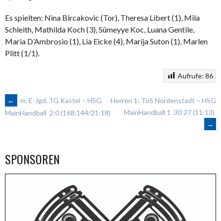
Es spielten: Nina Bircakovic (Tor), Theresa Libert (1), Mila
Schleith, Mathilda Koch (3), Sümeyye Koc, Luana Gentile,
Maria D’Ambrosio (1), Lia Eicke (4), Marija Suton (1), Marlen
Plitt (1/1).
Aufrufe:
86
ARTIKEL-
←
m. E-Jgd. TG Kastel – HSG
Herren 1: TuS Nordenstadt – HSG
MainHandball 1 30:27 (11:13)
MainHandball 2:0 (168:144/21:18)
→
NAVIGATION
SPONSOREN