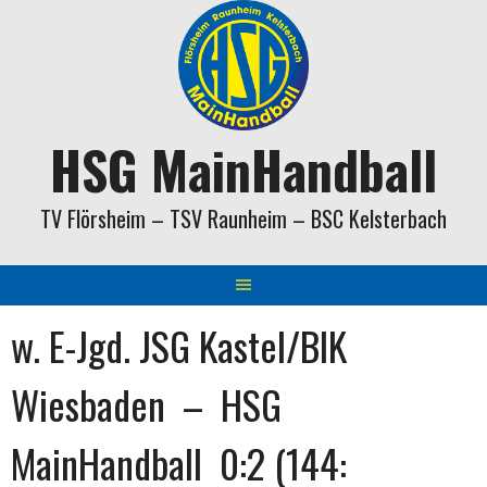
Springe
zum
Inhalt
HSG MainHandball
TV Flörsheim – TSV Raunheim – BSC Kelsterbach
w. E-Jgd. JSG Kastel/BIK
Wiesbaden – HSG
MainHandball 0:2 (144: