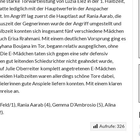
ine starke Torwartleistung von Luzia Elez in der 1. Halbzeit,
atte lediglich mit der Hauptwerferin der Anspacher
Im Angriff lag zuerst die Hauptlast auf Rania Aarab, die
Auszeit der Gegnerinnen wurde der Angriff umgestellt und
albzeit konnten sich insgesamt fünf verschiedene Mädchen
 auch Erisa Rrahmani. Mit einem deutlichen Vorsprung ging es
Reyhana Boujana im Tor, begann relativ ausgeglichen, ohne
Die E-Mädchen taten sich gegen eine sehr defensiv
n gut leitenden Schiedsrichter nicht geahndet wurde,
is auf Julie Oberreiter komplett angetretenen E-Mädchen
eiden Halbzeiten waren allerdings schöne Tore dabei,
ielerinnen gute Anspiele liefern konnten. Mit einem klaren
reise an.
r/Feld/1), Rania Aarab (4), Gemma D’Ambrosio (5), Alina
).
Aufrufe:
326