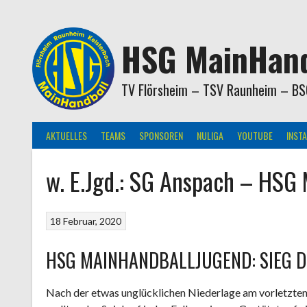
Springe
zum
Inhalt
HSG MainHand
TV Flörsheim – TSV Raunheim – BS
AKTUELLES
TEAMS
SPONSOREN
NULIGA
YOUTUBE
INST
w. E.Jgd.: SG Anspach – HSG
18 Februar, 2020
HSG MAINHANDBALLJUGEND: SIEG D
Nach der etwas unglücklichen Niederlage am vorletzte