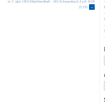
m. C-Jgd.: HSG MainHandball – JSG Schwarzbach 2 a.K. 8:34
(5:19)
→