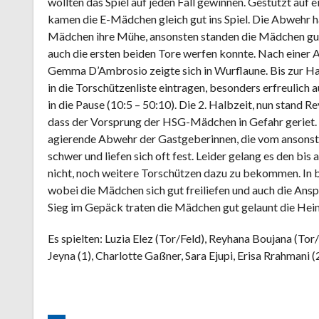
wollten das Spiel auf jeden Fall gewinnen. Gestützt auf e
kamen die E-Mädchen gleich gut ins Spiel. Die Abwehr h
Mädchen ihre Mühe, ansonsten standen die Mädchen gut. 
auch die ersten beiden Tore werfen konnte. Nach einer 
Gemma D’Ambrosio zeigte sich in Wurflaune. Bis zur H
in die Torschützenliste eintragen, besonders erfreulich
in die Pause (10:5 – 50:10). Die 2. Halbzeit, nun stand 
dass der Vorsprung der HSG-Mädchen in Gefahr geriet. 
agierende Abwehr der Gastgeberinnen, die vom ansonste
schwer und liefen sich oft fest. Leider gelang es den b
nicht, noch weitere Torschützen dazu zu bekommen. In b
wobei die Mädchen sich gut freiliefen und auch die Ansp
Sieg im Gepäck traten die Mädchen gut gelaunt die Heim
Es spielten: Luzia Elez (Tor/Feld), Reyhana Boujana (To
Jeyna (1), Charlotte Gaßner, Sara Ejupi, Erisa Rrahmani (2