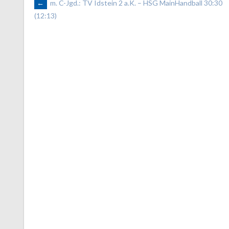
ARTIKEL-
←
m. C-Jgd.: TV Idstein 2 a.K. – HSG MainHandball 30:30
(12:13)
NAVIGATION