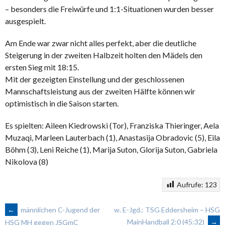
– besonders die Freiwürfe und 1:1-Situationen wurden besser
ausgespielt.
Am Ende war zwar nicht alles perfekt, aber die deutliche
Steigerung in der zweiten Halbzeit holten den Mädels den
ersten Sieg mit 18:15.
Mit der gezeigten Einstellung und der geschlossenen
Mannschaftsleistung aus der zweiten Hälfte können wir
optimistisch in die Saison starten.
Es spielten: Aileen Kiedrowski (Tor), Franziska Thieringer, Aela
Muzaqi, Marleen Lauterbach (1), Anastasija Obradovic (5), Eila
Böhm (3), Leni Reiche (1), Marija Suton, Glorija Suton, Gabriela
Nikolova (8)
Aufrufe:
123
ARTIKEL-
←
männlichen C-Jugend der
w. E-Jgd.: TSG Eddersheim – HSG
MainHandball 2:0 (45:32)
→
HSG MH gegen JSGmC