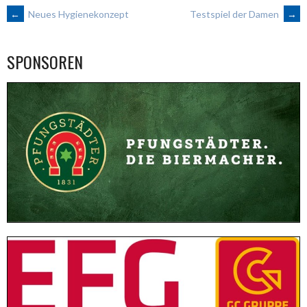
ARTIKEL-
←
Neues Hygienekonzept
Testspiel der Damen
→
NAVIGATION
SPONSOREN