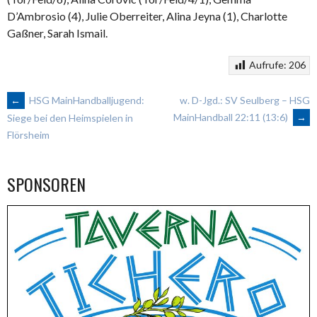
D’Ambrosio (4), Julie Oberreiter, Alina Jeyna (1), Charlotte
Gaßner, Sarah Ismail.
Aufrufe:
206
ARTIKEL-
←
HSG MainHandballjugend:
w. D-Jgd.: SV Seulberg – HSG
MainHandball 22:11 (13:6)
→
Siege bei den Heimspielen in
Flörsheim
NAVIGATION
SPONSOREN