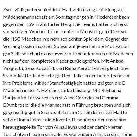
Zwei völlig unterschiedliche Halbzeiten zeigte die jüngste
Mädchenmannschaft am Sonntagmorgen in Niedereschbach
gegen den TSV Frankfurter Berg. Die Teams hatten sich erst
vor wenigen Wochen beim Turnier in Münster getroffen, wo
die HSG Mädchen in einem schlechten Spiel dem Gegner den
Vorrang lassen mussten. So war auf jeden Fall die Motivation
groß, diese Scharte auszuwetzen. Erneut konnten die Mädchen
nicht auf den kompletten Kader zurückgreifen. Mit Anissa
Yaagoubi, Sena Kocatürk und Rania Aarab fehlten gleich drei
Stammkräfte. In der sehr glatten Halle, in der beide Teams so
ihre Probleme mit der Standfestigkeit hatten, zeigten die E-
Mädchen in der 1. HZ eine starke Leistung. Mit Reyhanna
Boujana im Tor waren es erst Alina Corovic und Gemma
D’Ambrosio, die die Mannschaft in Führung brachten und sich
gegenseitig gut in Szene setzten. Im 2. Teil der ersten Hälfte
setzte Ronja Eckert die Akzente. Besonders über das schön
herausgespielte Tor von Alina Jeyna und der damit vierten
Torschützin freuten sich alle. Es war zudem Alinas erstes Tor in